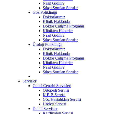
Nasıl Gidilir?
Sıkça Sorulan Sorular
Göz Polikliniği
Doktorlarımız
Klinik Hakkında
Doktor Çalışma Programı
Klinikten Haberler
Nasıl Gidilir?
Sıkça Sorulan Sorular
Üroloji Polikliniği
Doktorlarımız
Klinik Hakkında
Doktor Çalışma Programı
Klinikten Haberler
Nasıl Gidilir?
Sıkça Sorulan Sorular
Servisler
Genel Cerrahi Servisleri
Ortopedi Servisi
K.B.B Servisi
Göz Hastalıkları Servisi
Üroloji Servisi
Dahili Servisler
Kardiyoloji Servisi