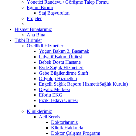
Yönetici Randevu / Görüşme Talep Formu
Eğitim Birimi
Staj Başvuruları
Projeler
Hizmet Binalarımız
Ana Bina
Tıbbi Birimler
Özellikli Hizmetler
Yoğun Bakım 2. Basamak
Palyatif Bakım Ünitesi
Bebek Dostu Hastane
Evde Sağlık Hizmetleri
Gebe Bilgilendirme Sınıfı
Odyoloji Hizmetleri
Engelli Sağlık Raporu Hizmeti(Sağlık Kurulu)
Diyaliz Merkezi
Eforlu EKG
Fizik Tedavi Ünitesi
Kliniklerimiz
Acil Servis
Doktorlarımız
Klinik Hakkında
Doktor Çalışma Programı