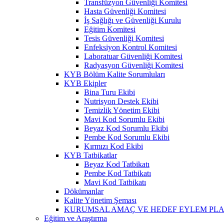
Transfüzyon Güvenliği Komitesi
Hasta Güvenliği Komitesi
İş Sağlığı ve Güvenliği Kurulu
Eğitim Komitesi
Tesis Güvenliği Komitesi
Enfeksiyon Kontrol Komitesi
Laboratuar Güvenliği Komitesi
Radyasyon Güvenliği Komitesi
KYB Bölüm Kalite Sorumluları
KYB Ekipler
Bina Turu Ekibi
Nutrisyon Destek Ekibi
Temizlik Yönetim Ekibi
Mavi Kod Sorumlu Ekibi
Beyaz Kod Sorumlu Ekibi
Pembe Kod Sorumlu Ekibi
Kırmızı Kod Ekibi
KYB Tatbikatlar
Beyaz Kod Tatbikatı
Pembe Kod Tatbikatı
Mavi Kod Tatbikatı
Dökümanlar
Kalite Yönetim Şeması
KURUMSAL AMAÇ VE HEDEF EYLEM PLA
Eğitim ve Araştırma