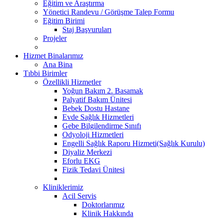
Eğitim ve Araştırma
Yönetici Randevu / Görüşme Talep Formu
Eğitim Birimi
Staj Başvuruları
Projeler
Hizmet Binalarımız
Ana Bina
Tıbbi Birimler
Özellikli Hizmetler
Yoğun Bakım 2. Basamak
Palyatif Bakım Ünitesi
Bebek Dostu Hastane
Evde Sağlık Hizmetleri
Gebe Bilgilendirme Sınıfı
Odyoloji Hizmetleri
Engelli Sağlık Raporu Hizmeti(Sağlık Kurulu)
Diyaliz Merkezi
Eforlu EKG
Fizik Tedavi Ünitesi
Kliniklerimiz
Acil Servis
Doktorlarımız
Klinik Hakkında