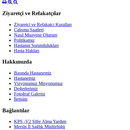
Ziyaretçi ve Refakatçılar
Ziyaretçi ve Refakatçı Kuralları
Çalışma Saatleri
Nasıl Muayene Olurum
Politikamız
Hastanın Sorumlulukları
Hasta Hakları
Hakkımızda
Basında Hastanemiz
Hastanemiz
Vizyonumuz Misyonumuz
Değerlerimiz
Fotoğraf Galerisi
İletişim
Bağlantılar
KPS -V2 Şifre Alma Yardım
Mersin İl Sağlık Müdürlüğü