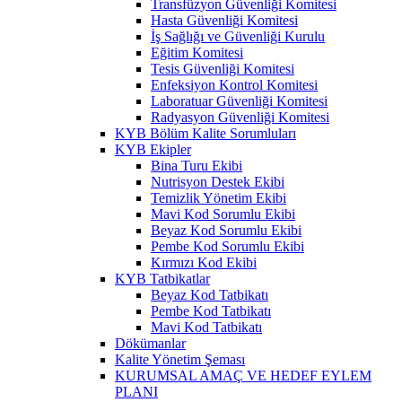
Transfüzyon Güvenliği Komitesi
Hasta Güvenliği Komitesi
İş Sağlığı ve Güvenliği Kurulu
Eğitim Komitesi
Tesis Güvenliği Komitesi
Enfeksiyon Kontrol Komitesi
Laboratuar Güvenliği Komitesi
Radyasyon Güvenliği Komitesi
KYB Bölüm Kalite Sorumluları
KYB Ekipler
Bina Turu Ekibi
Nutrisyon Destek Ekibi
Temizlik Yönetim Ekibi
Mavi Kod Sorumlu Ekibi
Beyaz Kod Sorumlu Ekibi
Pembe Kod Sorumlu Ekibi
Kırmızı Kod Ekibi
KYB Tatbikatlar
Beyaz Kod Tatbikatı
Pembe Kod Tatbikatı
Mavi Kod Tatbikatı
Dökümanlar
Kalite Yönetim Şeması
KURUMSAL AMAÇ VE HEDEF EYLEM
PLANI