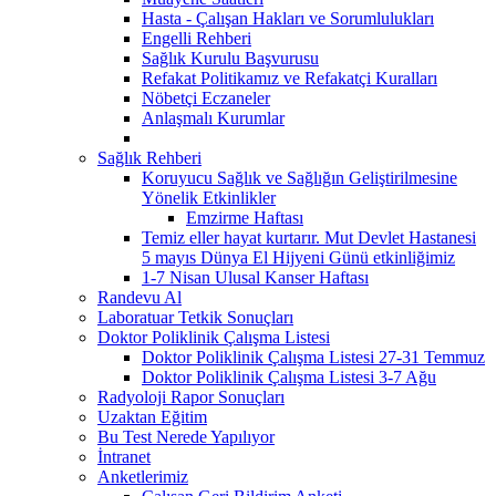
Hasta - Çalışan Hakları ve Sorumlulukları
Engelli Rehberi
Sağlık Kurulu Başvurusu
Refakat Politikamız ve Refakatçi Kuralları
Nöbetçi Eczaneler
Anlaşmalı Kurumlar
Sağlık Rehberi
Koruyucu Sağlık ve Sağlığın Geliştirilmesine
Yönelik Etkinlikler
Emzirme Haftası
Temiz eller hayat kurtarır. Mut Devlet Hastanesi
5 mayıs Dünya El Hijyeni Günü etkinliğimiz
1-7 Nisan Ulusal Kanser Haftası
Randevu Al
Laboratuar Tetkik Sonuçları
Doktor Poliklinik Çalışma Listesi
Doktor Poliklinik Çalışma Listesi 27-31 Temmuz
Doktor Poliklinik Çalışma Listesi 3-7 Ağu
Radyoloji Rapor Sonuçları
Uzaktan Eğitim
Bu Test Nerede Yapılıyor
İntranet
Anketlerimiz