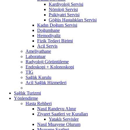
Kardiyoloji Servisi
Nöroloji Servisi
Psikiyatri Servisi
Göğüs Hastalıkları Servisi
Kadın Doğum Servisi
Doğumhane
Hemodiyaliz
Fizik Tedavi Birimi
Acil Servis
Ameliyathane
Laboratuar
Radyoloji Görüntüleme
Endoskopi + Kolonoskopi
TİG
Sağlık Kurulu
Acil Sağlık Hizmetleri
Sağlık Turizmi
Yönlendirme
Hasta Rehberi
Nasıl Randevu Alınır
Ziyaret Saatleri ve Kuralları
Yataklı Servisler
Nasıl Muayene Olurum
Muayene Saatleri