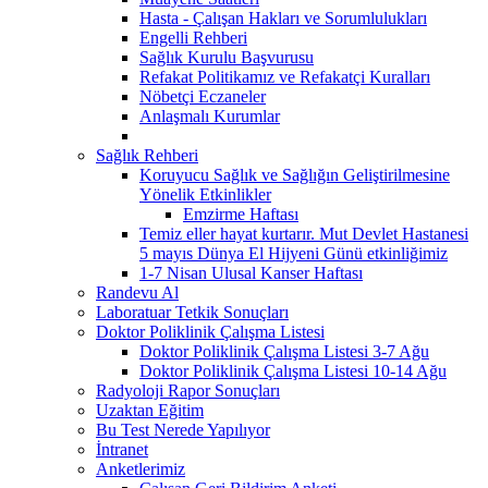
Hasta - Çalışan Hakları ve Sorumlulukları
Engelli Rehberi
Sağlık Kurulu Başvurusu
Refakat Politikamız ve Refakatçi Kuralları
Nöbetçi Eczaneler
Anlaşmalı Kurumlar
Sağlık Rehberi
Koruyucu Sağlık ve Sağlığın Geliştirilmesine
Yönelik Etkinlikler
Emzirme Haftası
Temiz eller hayat kurtarır. Mut Devlet Hastanesi
5 mayıs Dünya El Hijyeni Günü etkinliğimiz
1-7 Nisan Ulusal Kanser Haftası
Randevu Al
Laboratuar Tetkik Sonuçları
Doktor Poliklinik Çalışma Listesi
Doktor Poliklinik Çalışma Listesi 3-7 Ağu
Doktor Poliklinik Çalışma Listesi 10-14 Ağu
Radyoloji Rapor Sonuçları
Uzaktan Eğitim
Bu Test Nerede Yapılıyor
İntranet
Anketlerimiz