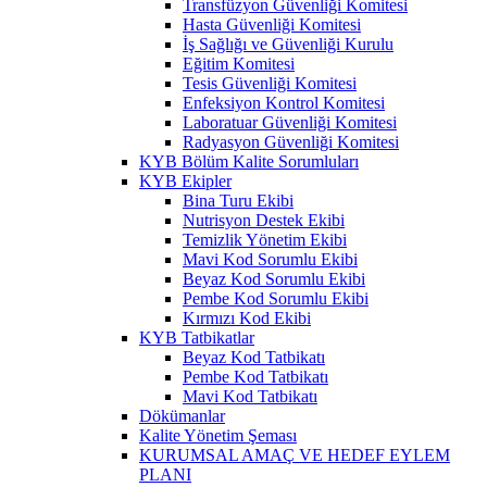
Transfüzyon Güvenliği Komitesi
Hasta Güvenliği Komitesi
İş Sağlığı ve Güvenliği Kurulu
Eğitim Komitesi
Tesis Güvenliği Komitesi
Enfeksiyon Kontrol Komitesi
Laboratuar Güvenliği Komitesi
Radyasyon Güvenliği Komitesi
KYB Bölüm Kalite Sorumluları
KYB Ekipler
Bina Turu Ekibi
Nutrisyon Destek Ekibi
Temizlik Yönetim Ekibi
Mavi Kod Sorumlu Ekibi
Beyaz Kod Sorumlu Ekibi
Pembe Kod Sorumlu Ekibi
Kırmızı Kod Ekibi
KYB Tatbikatlar
Beyaz Kod Tatbikatı
Pembe Kod Tatbikatı
Mavi Kod Tatbikatı
Dökümanlar
Kalite Yönetim Şeması
KURUMSAL AMAÇ VE HEDEF EYLEM
PLANI