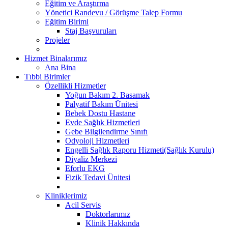
Eğitim ve Araştırma
Yönetici Randevu / Görüşme Talep Formu
Eğitim Birimi
Staj Başvuruları
Projeler
Hizmet Binalarımız
Ana Bina
Tıbbi Birimler
Özellikli Hizmetler
Yoğun Bakım 2. Basamak
Palyatif Bakım Ünitesi
Bebek Dostu Hastane
Evde Sağlık Hizmetleri
Gebe Bilgilendirme Sınıfı
Odyoloji Hizmetleri
Engelli Sağlık Raporu Hizmeti(Sağlık Kurulu)
Diyaliz Merkezi
Eforlu EKG
Fizik Tedavi Ünitesi
Kliniklerimiz
Acil Servis
Doktorlarımız
Klinik Hakkında