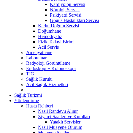
Kardiyoloji Servisi
Nöroloji Servisi
Psikiyatri Servisi
Göğüs Hastalıkları Servisi
Kadın Doğum Servisi
Doğumhane
Hemodiyaliz
Fizik Tedavi Birimi
Acil Servis
Ameliyathane
Laboratuar
Radyoloji Görüntüleme
Endoskopi + Kolonoskopi
TİG
Sağlık Kurulu
Acil Sağlık Hizmetleri
Sağlık Turizmi
Yönlendirme
Hasta Rehberi
Nasıl Randevu Alınır
Ziyaret Saatleri ve Kuralları
Yataklı Servisler
Nasıl Muayene Olurum
Muayene Saatleri