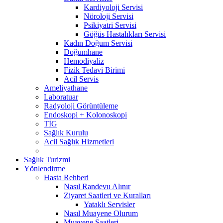
Kardiyoloji Servisi
Nöroloji Servisi
Psikiyatri Servisi
Göğüs Hastalıkları Servisi
Kadın Doğum Servisi
Doğumhane
Hemodiyaliz
Fizik Tedavi Birimi
Acil Servis
Ameliyathane
Laboratuar
Radyoloji Görüntüleme
Endoskopi + Kolonoskopi
TİG
Sağlık Kurulu
Acil Sağlık Hizmetleri
Sağlık Turizmi
Yönlendirme
Hasta Rehberi
Nasıl Randevu Alınır
Ziyaret Saatleri ve Kuralları
Yataklı Servisler
Nasıl Muayene Olurum
Muayene Saatleri