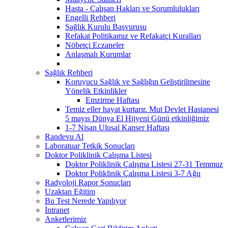
Hasta - Çalışan Hakları ve Sorumlulukları
Engelli Rehberi
Sağlık Kurulu Başvurusu
Refakat Politikamız ve Refakatçi Kuralları
Nöbetçi Eczaneler
Anlaşmalı Kurumlar
Sağlık Rehberi
Koruyucu Sağlık ve Sağlığın Geliştirilmesine
Yönelik Etkinlikler
Emzirme Haftası
Temiz eller hayat kurtarır. Mut Devlet Hastanesi
5 mayıs Dünya El Hijyeni Günü etkinliğimiz
1-7 Nisan Ulusal Kanser Haftası
Randevu Al
Laboratuar Tetkik Sonuçları
Doktor Poliklinik Çalışma Listesi
Doktor Poliklinik Çalışma Listesi 27-31 Temmuz
Doktor Poliklinik Çalışma Listesi 3-7 Ağu
Radyoloji Rapor Sonuçları
Uzaktan Eğitim
Bu Test Nerede Yapılıyor
İntranet
Anketlerimiz