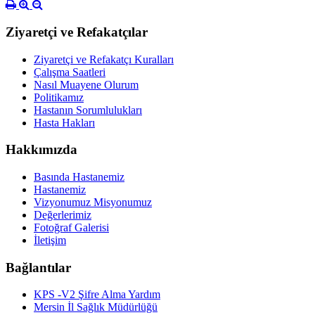
Ziyaretçi ve Refakatçılar
Ziyaretçi ve Refakatçı Kuralları
Çalışma Saatleri
Nasıl Muayene Olurum
Politikamız
Hastanın Sorumlulukları
Hasta Hakları
Hakkımızda
Basında Hastanemiz
Hastanemiz
Vizyonumuz Misyonumuz
Değerlerimiz
Fotoğraf Galerisi
İletişim
Bağlantılar
KPS -V2 Şifre Alma Yardım
Mersin İl Sağlık Müdürlüğü