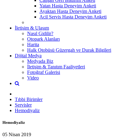
Çalışan Geri Bildirim Anketi
Yatan Hasta Deneyim Anketi
Ayaktan Hasta Deneyim Anketi
Acil Servis Hasta Deneyim Anketi
İletişim & Ulaşım
Nasıl Gidilir?
Otopark Alanları
Harita
Halk Otobüsü Güzergah ve Durak Bilgileri
Dijital Medya
Medyada Biz
İletişim & Tanıtım Faaliyetleri
Fotoğraf Galerisi
Video
Tıbbi Birimler
Servisler
Hemodiyaliz
Hemodiyaliz
05 Nisan 2019