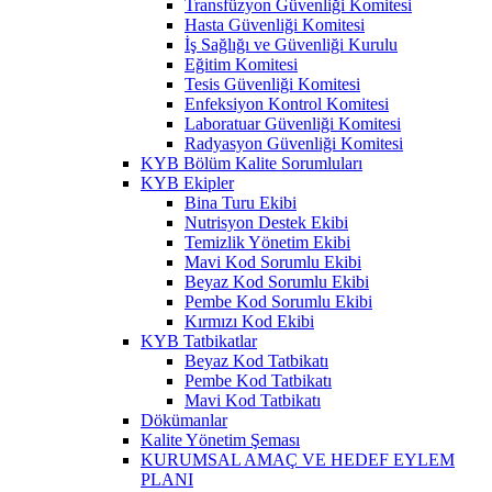
Transfüzyon Güvenliği Komitesi
Hasta Güvenliği Komitesi
İş Sağlığı ve Güvenliği Kurulu
Eğitim Komitesi
Tesis Güvenliği Komitesi
Enfeksiyon Kontrol Komitesi
Laboratuar Güvenliği Komitesi
Radyasyon Güvenliği Komitesi
KYB Bölüm Kalite Sorumluları
KYB Ekipler
Bina Turu Ekibi
Nutrisyon Destek Ekibi
Temizlik Yönetim Ekibi
Mavi Kod Sorumlu Ekibi
Beyaz Kod Sorumlu Ekibi
Pembe Kod Sorumlu Ekibi
Kırmızı Kod Ekibi
KYB Tatbikatlar
Beyaz Kod Tatbikatı
Pembe Kod Tatbikatı
Mavi Kod Tatbikatı
Dökümanlar
Kalite Yönetim Şeması
KURUMSAL AMAÇ VE HEDEF EYLEM
PLANI