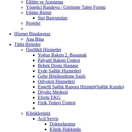
Eğitim ve Araştırma
Yönetici Randevu / Görüşme Talep Formu
Eğitim Birimi
Staj Başvuruları
Projeler
Hizmet Binalarımız
Ana Bina
Tıbbi Birimler
Özellikli Hizmetler
Yoğun Bakım 2. Basamak
Palyatif Bakım Ünitesi
Bebek Dostu Hastane
Evde Sağlık Hizmetleri
Gebe Bilgilendirme Sınıfı
Odyoloji Hizmetleri
Engelli Sağlık Raporu Hizmeti(Sağlık Kurulu)
Diyaliz Merkezi
Eforlu EKG
Fizik Tedavi Ünitesi
Kliniklerimiz
Acil Servis
Doktorlarımız
Klinik Hakkında