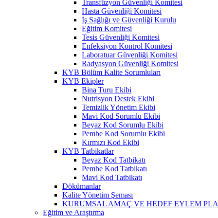
Transfüzyon Güvenliği Komitesi
Hasta Güvenliği Komitesi
İş Sağlığı ve Güvenliği Kurulu
Eğitim Komitesi
Tesis Güvenliği Komitesi
Enfeksiyon Kontrol Komitesi
Laboratuar Güvenliği Komitesi
Radyasyon Güvenliği Komitesi
KYB Bölüm Kalite Sorumluları
KYB Ekipler
Bina Turu Ekibi
Nutrisyon Destek Ekibi
Temizlik Yönetim Ekibi
Mavi Kod Sorumlu Ekibi
Beyaz Kod Sorumlu Ekibi
Pembe Kod Sorumlu Ekibi
Kırmızı Kod Ekibi
KYB Tatbikatlar
Beyaz Kod Tatbikatı
Pembe Kod Tatbikatı
Mavi Kod Tatbikatı
Dökümanlar
Kalite Yönetim Şeması
KURUMSAL AMAÇ VE HEDEF EYLEM PLA
Eğitim ve Araştırma