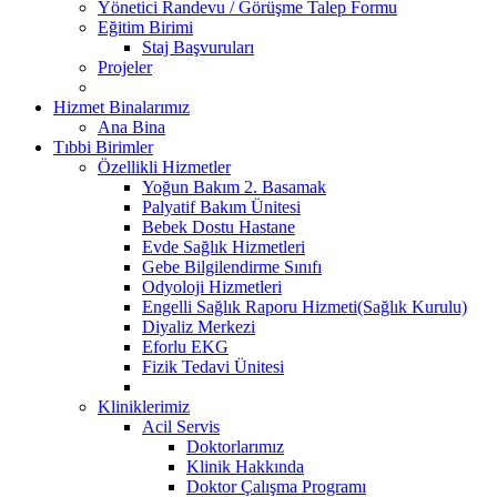
Yönetici Randevu / Görüşme Talep Formu
Eğitim Birimi
Staj Başvuruları
Projeler
Hizmet Binalarımız
Ana Bina
Tıbbi Birimler
Özellikli Hizmetler
Yoğun Bakım 2. Basamak
Palyatif Bakım Ünitesi
Bebek Dostu Hastane
Evde Sağlık Hizmetleri
Gebe Bilgilendirme Sınıfı
Odyoloji Hizmetleri
Engelli Sağlık Raporu Hizmeti(Sağlık Kurulu)
Diyaliz Merkezi
Eforlu EKG
Fizik Tedavi Ünitesi
Kliniklerimiz
Acil Servis
Doktorlarımız
Klinik Hakkında
Doktor Çalışma Programı