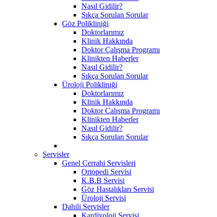
Nasıl Gidilir?
Sıkça Sorulan Sorular
Göz Polikliniği
Doktorlarımız
Klinik Hakkında
Doktor Çalışma Programı
Klinikten Haberler
Nasıl Gidilir?
Sıkça Sorulan Sorular
Üroloji Polikliniği
Doktorlarımız
Klinik Hakkında
Doktor Çalışma Programı
Klinikten Haberler
Nasıl Gidilir?
Sıkça Sorulan Sorular
Servisler
Genel Cerrahi Servisleri
Ortopedi Servisi
K.B.B Servisi
Göz Hastalıkları Servisi
Üroloji Servisi
Dahili Servisler
Kardiyoloji Servisi