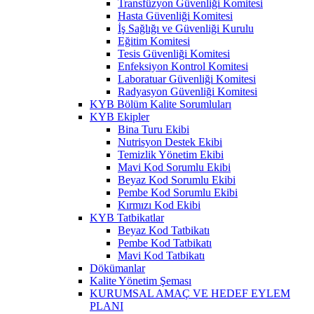
Transfüzyon Güvenliği Komitesi
Hasta Güvenliği Komitesi
İş Sağlığı ve Güvenliği Kurulu
Eğitim Komitesi
Tesis Güvenliği Komitesi
Enfeksiyon Kontrol Komitesi
Laboratuar Güvenliği Komitesi
Radyasyon Güvenliği Komitesi
KYB Bölüm Kalite Sorumluları
KYB Ekipler
Bina Turu Ekibi
Nutrisyon Destek Ekibi
Temizlik Yönetim Ekibi
Mavi Kod Sorumlu Ekibi
Beyaz Kod Sorumlu Ekibi
Pembe Kod Sorumlu Ekibi
Kırmızı Kod Ekibi
KYB Tatbikatlar
Beyaz Kod Tatbikatı
Pembe Kod Tatbikatı
Mavi Kod Tatbikatı
Dökümanlar
Kalite Yönetim Şeması
KURUMSAL AMAÇ VE HEDEF EYLEM
PLANI