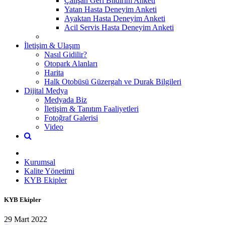
Çalışan Geri Bildirim Anketi
Yatan Hasta Deneyim Anketi
Ayaktan Hasta Deneyim Anketi
Acil Servis Hasta Deneyim Anketi
İletişim & Ulaşım
Nasıl Gidilir?
Otopark Alanları
Harita
Halk Otobüsü Güzergah ve Durak Bilgileri
Dijital Medya
Medyada Biz
İletişim & Tanıtım Faaliyetleri
Fotoğraf Galerisi
Video
Kurumsal
Kalite Yönetimi
KYB Ekipler
KYB Ekipler
29 Mart 2022