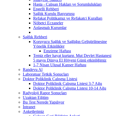
Hasta - Çalışan Hakları ve Sorumlulukları
Engelli Rehberi
Sağlık Kurulu Başvurusu
Refakat Politikamız ve Refakatçi Kuralları
Nöbetçi Eczaneler
Anlaşmalı Kurumlar
Sağlık Rehberi
Koruyucu Sağlık ve Sağlığın Geliştirilmesine
Yönelik Etkinlikler
Emzirme Haftası
Temiz eller hayat kurtarır. Mut Devlet Hastanesi
5 mayıs Dünya El Hijyeni Günü etkinliğimiz
1-7 Nisan Ulusal Kanser Haftası
Randevu Al
Laboratuar Tetkik Sonuçları
Doktor Poliklinik Çalışma Listesi
Doktor Poliklinik Çalışma Listesi 3-7 Ağu
Doktor Poliklinik Çalışma Listesi 10-14 Ağu
Radyoloji Rapor Sonuçları
Uzaktan Eğitim
Bu Test Nerede Yapılıyor
İntranet
Anketlerimiz