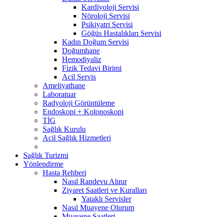
Kardiyoloji Servisi
Nöroloji Servisi
Psikiyatri Servisi
Göğüs Hastalıkları Servisi
Kadın Doğum Servisi
Doğumhane
Hemodiyaliz
Fizik Tedavi Birimi
Acil Servis
Ameliyathane
Laboratuar
Radyoloji Görüntüleme
Endoskopi + Kolonoskopi
TİG
Sağlık Kurulu
Acil Sağlık Hizmetleri
Sağlık Turizmi
Yönlendirme
Hasta Rehberi
Nasıl Randevu Alınır
Ziyaret Saatleri ve Kuralları
Yataklı Servisler
Nasıl Muayene Olurum
Muayene Saatleri