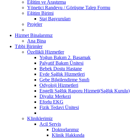
Eğitim ve Araştırma
Yönetici Randevu / Görüşme Talep Formu
Eğitim Birimi
Staj Başvuruları
Projeler
Hizmet Binalarımız
Ana Bina
Tıbbi Birimler
Özellikli Hizmetler
Yoğun Bakım 2. Basamak
Palyatif Bakım Ünitesi
Bebek Dostu Hastane
Evde Sağlık Hizmetleri
Gebe Bilgilendirme Sınıfı
Odyoloji Hizmetleri
Engelli Sağlık Raporu Hizmeti(Sağlık Kurulu)
Diyaliz Merkezi
Eforlu EKG
Fizik Tedavi Ünitesi
Kliniklerimiz
Acil Servis
Doktorlarımız
Klinik Hakkında