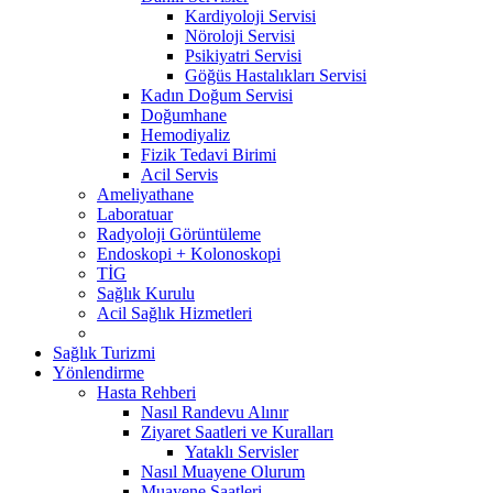
Kardiyoloji Servisi
Nöroloji Servisi
Psikiyatri Servisi
Göğüs Hastalıkları Servisi
Kadın Doğum Servisi
Doğumhane
Hemodiyaliz
Fizik Tedavi Birimi
Acil Servis
Ameliyathane
Laboratuar
Radyoloji Görüntüleme
Endoskopi + Kolonoskopi
TİG
Sağlık Kurulu
Acil Sağlık Hizmetleri
Sağlık Turizmi
Yönlendirme
Hasta Rehberi
Nasıl Randevu Alınır
Ziyaret Saatleri ve Kuralları
Yataklı Servisler
Nasıl Muayene Olurum
Muayene Saatleri