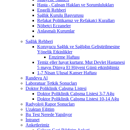
Hasta - Çalışan Hakları ve Sorumlulukları
Engelli Rehberi
Sağlık Kurulu Başvurusu
Refakat Politikamız ve Refakatçi Kuralları
Nöbetçi Eczaneler
Anlaşmalı Kurumlar
Sağlık Rehberi
Koruyucu Sağlık ve Sağlığın Geliştirilmesine
Yönelik Etkinlikler
Emzirme Haftası
Temiz eller hayat kurtarır. Mut Devlet Hastanesi
5 mayıs Dünya El Hijyeni Günü etkinliğimiz
1-7 Nisan Ulusal Kanser Haftası
Randevu Al
Laboratuar Tetkik Sonuçları
Doktor Poliklinik Çalışma Listesi
Doktor Poliklinik Çalışma Listesi 3-7 Ağu
Doktor Poliklinik Çalışma Listesi 10-14 Ağu
Radyoloji Rapor Sonuçları
Uzaktan Eğitim
Bu Test Nerede Yapılıyor
İntranet
Anketlerimiz