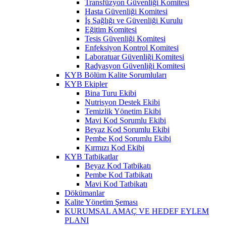
Transfüzyon Güvenliği Komitesi
Hasta Güvenliği Komitesi
İş Sağlığı ve Güvenliği Kurulu
Eğitim Komitesi
Tesis Güvenliği Komitesi
Enfeksiyon Kontrol Komitesi
Laboratuar Güvenliği Komitesi
Radyasyon Güvenliği Komitesi
KYB Bölüm Kalite Sorumluları
KYB Ekipler
Bina Turu Ekibi
Nutrisyon Destek Ekibi
Temizlik Yönetim Ekibi
Mavi Kod Sorumlu Ekibi
Beyaz Kod Sorumlu Ekibi
Pembe Kod Sorumlu Ekibi
Kırmızı Kod Ekibi
KYB Tatbikatlar
Beyaz Kod Tatbikatı
Pembe Kod Tatbikatı
Mavi Kod Tatbikatı
Dökümanlar
Kalite Yönetim Şeması
KURUMSAL AMAÇ VE HEDEF EYLEM
PLANI