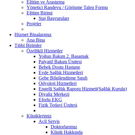
Eğitim ve Araştırma
Yönetici Randevu / Görüşme Talep Formu
Eğitim Birimi
Staj Başvuruları
Projeler
Hizmet Binalarımız
Ana Bina
Tıbbi Birimler
Özellikli Hizmetler
Yoğun Bakım 2. Basamak
Palyatif Bakım Ünitesi
Bebek Dostu Hastane
Evde Sağlık Hizmetleri
Gebe Bilgilendirme Sınıfı
Odyoloji Hizmetleri
Engelli Sağlık Raporu Hizmeti(Sağlık Kurulu)
Diyaliz Merkezi
Eforlu EKG
Fizik Tedavi Ünitesi
Kliniklerimiz
Acil Servis
Doktorlarımız
Klinik Hakkında