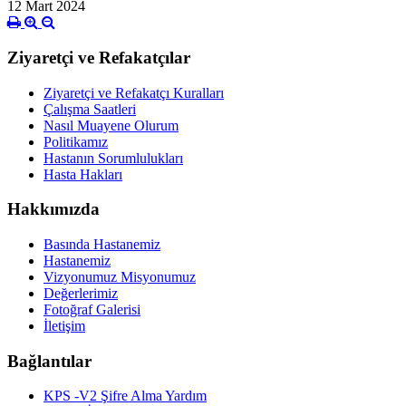
12 Mart 2024
Ziyaretçi ve Refakatçılar
Ziyaretçi ve Refakatçı Kuralları
Çalışma Saatleri
Nasıl Muayene Olurum
Politikamız
Hastanın Sorumlulukları
Hasta Hakları
Hakkımızda
Basında Hastanemiz
Hastanemiz
Vizyonumuz Misyonumuz
Değerlerimiz
Fotoğraf Galerisi
İletişim
Bağlantılar
KPS -V2 Şifre Alma Yardım