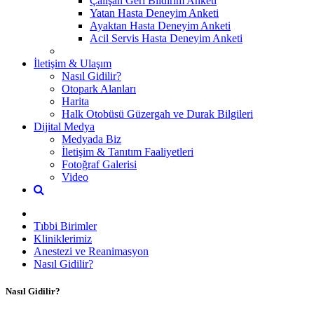
Çalışan Geri Bildirim Anketi
Yatan Hasta Deneyim Anketi
Ayaktan Hasta Deneyim Anketi
Acil Servis Hasta Deneyim Anketi
İletişim & Ulaşım
Nasıl Gidilir?
Otopark Alanları
Harita
Halk Otobüsü Güzergah ve Durak Bilgileri
Dijital Medya
Medyada Biz
İletişim & Tanıtım Faaliyetleri
Fotoğraf Galerisi
Video
Tıbbi Birimler
Kliniklerimiz
Anestezi ve Reanimasyon
Nasıl Gidilir?
Nasıl Gidilir?