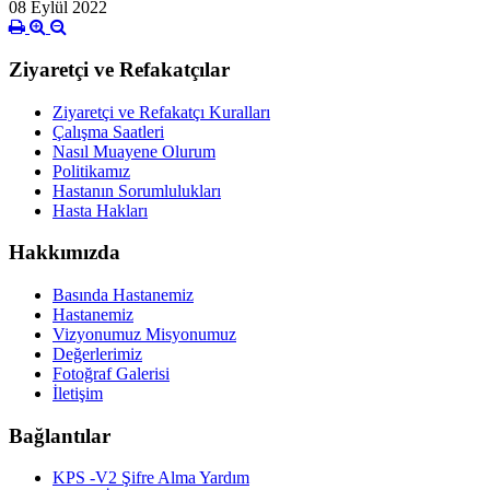
08 Eylül 2022
Ziyaretçi ve Refakatçılar
Ziyaretçi ve Refakatçı Kuralları
Çalışma Saatleri
Nasıl Muayene Olurum
Politikamız
Hastanın Sorumlulukları
Hasta Hakları
Hakkımızda
Basında Hastanemiz
Hastanemiz
Vizyonumuz Misyonumuz
Değerlerimiz
Fotoğraf Galerisi
İletişim
Bağlantılar
KPS -V2 Şifre Alma Yardım