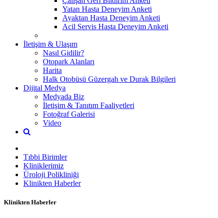
Çalışan Geri Bildirim Anketi
Yatan Hasta Deneyim Anketi
Ayaktan Hasta Deneyim Anketi
Acil Servis Hasta Deneyim Anketi
İletişim & Ulaşım
Nasıl Gidilir?
Otopark Alanları
Harita
Halk Otobüsü Güzergah ve Durak Bilgileri
Dijital Medya
Medyada Biz
İletişim & Tanıtım Faaliyetleri
Fotoğraf Galerisi
Video
Tıbbi Birimler
Kliniklerimiz
Üroloji Polikliniği
Klinikten Haberler
Klinikten Haberler