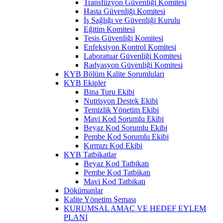
Transfüzyon Güvenliği Komitesi
Hasta Güvenliği Komitesi
İş Sağlığı ve Güvenliği Kurulu
Eğitim Komitesi
Tesis Güvenliği Komitesi
Enfeksiyon Kontrol Komitesi
Laboratuar Güvenliği Komitesi
Radyasyon Güvenliği Komitesi
KYB Bölüm Kalite Sorumluları
KYB Ekipler
Bina Turu Ekibi
Nutrisyon Destek Ekibi
Temizlik Yönetim Ekibi
Mavi Kod Sorumlu Ekibi
Beyaz Kod Sorumlu Ekibi
Pembe Kod Sorumlu Ekibi
Kırmızı Kod Ekibi
KYB Tatbikatlar
Beyaz Kod Tatbikatı
Pembe Kod Tatbikatı
Mavi Kod Tatbikatı
Dökümanlar
Kalite Yönetim Şeması
KURUMSAL AMAÇ VE HEDEF EYLEM
PLANI