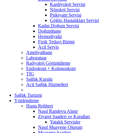
Kardiyoloji Servisi
Nöroloji Servisi
Psikiyatri Servisi
Göğüs Hastalıkları Servisi
Kadın Doğum Servisi
Doğumhane
Hemodiyaliz
Fizik Tedavi Birimi
Acil Servis
Ameliyathane
Laboratuar
Radyoloji Görüntüleme
Endoskopi + Kolonoskopi
TİG
Sağlık Kurulu
Acil Sağlık Hizmetleri
Sağlık Turizmi
Yönlendirme
Hasta Rehberi
Nasıl Randevu Alınır
Ziyaret Saatleri ve Kuralları
Yataklı Servisler
Nasıl Muayene Olurum
Muayene Saatleri