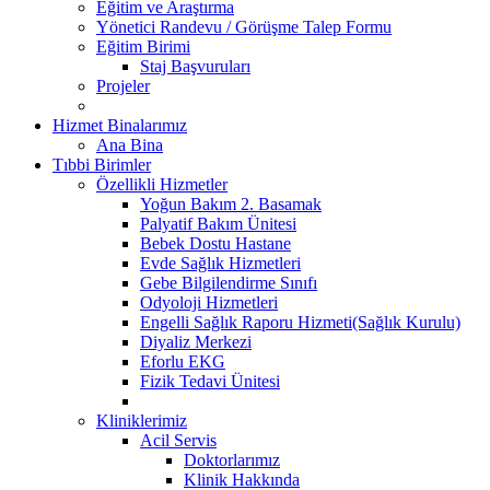
Eğitim ve Araştırma
Yönetici Randevu / Görüşme Talep Formu
Eğitim Birimi
Staj Başvuruları
Projeler
Hizmet Binalarımız
Ana Bina
Tıbbi Birimler
Özellikli Hizmetler
Yoğun Bakım 2. Basamak
Palyatif Bakım Ünitesi
Bebek Dostu Hastane
Evde Sağlık Hizmetleri
Gebe Bilgilendirme Sınıfı
Odyoloji Hizmetleri
Engelli Sağlık Raporu Hizmeti(Sağlık Kurulu)
Diyaliz Merkezi
Eforlu EKG
Fizik Tedavi Ünitesi
Kliniklerimiz
Acil Servis
Doktorlarımız
Klinik Hakkında