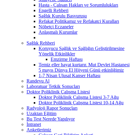
Hasta - Çalışan Hakları ve Sorumlulukları
Engelli Rehberi
Sağlık Kurulu Başvurusu
Refakat Politikamız ve Refakatçi Kuralları
Nöbetçi Eczaneler
Anlaşmalı Kurumlar
Sağlık Rehberi
Koruyucu Sağlık ve Sağlığın Geliştirilmesine
Yönelik Etkinlikler
Emzirme Haftası
Temiz eller hayat kurtarır. Mut Devlet Hastanesi
5 mayıs Dünya El Hijyeni Günü etkinliğimiz
1-7 Nisan Ulusal Kanser Haftası
Randevu Al
Laboratuar Tetkik Sonuçları
Doktor Poliklinik Çalışma Listesi
Doktor Poliklinik Çalışma Listesi 3-7 Ağu
Doktor Poliklinik Çalışma Listesi 10-14 Ağu
Radyoloji Rapor Sonuçları
Uzaktan Eğitim
Bu Test Nerede Yapılıyor
İntranet
Anketlerimiz