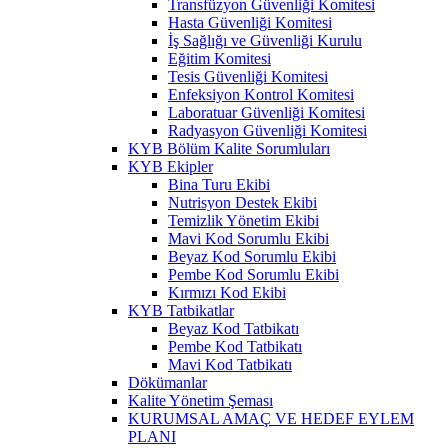
Transfüzyon Güvenliği Komitesi
Hasta Güvenliği Komitesi
İş Sağlığı ve Güvenliği Kurulu
Eğitim Komitesi
Tesis Güvenliği Komitesi
Enfeksiyon Kontrol Komitesi
Laboratuar Güvenliği Komitesi
Radyasyon Güvenliği Komitesi
KYB Bölüm Kalite Sorumluları
KYB Ekipler
Bina Turu Ekibi
Nutrisyon Destek Ekibi
Temizlik Yönetim Ekibi
Mavi Kod Sorumlu Ekibi
Beyaz Kod Sorumlu Ekibi
Pembe Kod Sorumlu Ekibi
Kırmızı Kod Ekibi
KYB Tatbikatlar
Beyaz Kod Tatbikatı
Pembe Kod Tatbikatı
Mavi Kod Tatbikatı
Dökümanlar
Kalite Yönetim Şeması
KURUMSAL AMAÇ VE HEDEF EYLEM
PLANI