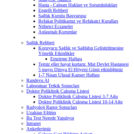
Hasta - Çalışan Hakları ve Sorumlulukları
Engelli Rehberi
Sağlık Kurulu Başvurusu
Refakat Politikamız ve Refakatçi Kuralları
Nöbetçi Eczaneler
Anlaşmalı Kurumlar
Sağlık Rehberi
Koruyucu Sağlık ve Sağlığın Geliştirilmesine
Yönelik Etkinlikler
Emzirme Haftası
Temiz eller hayat kurtarır. Mut Devlet Hastanesi
5 mayıs Dünya El Hijyeni Günü etkinliğimiz
1-7 Nisan Ulusal Kanser Haftası
Randevu Al
Laboratuar Tetkik Sonuçları
Doktor Poliklinik Çalışma Listesi
Doktor Poliklinik Çalışma Listesi 3-7 Ağu
Doktor Poliklinik Çalışma Listesi 10-14 Ağu
Radyoloji Rapor Sonuçları
Uzaktan Eğitim
Bu Test Nerede Yapılıyor
İntranet
Anketlerimiz