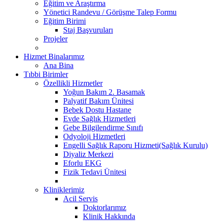
Eğitim ve Araştırma
Yönetici Randevu / Görüşme Talep Formu
Eğitim Birimi
Staj Başvuruları
Projeler
Hizmet Binalarımız
Ana Bina
Tıbbi Birimler
Özellikli Hizmetler
Yoğun Bakım 2. Basamak
Palyatif Bakım Ünitesi
Bebek Dostu Hastane
Evde Sağlık Hizmetleri
Gebe Bilgilendirme Sınıfı
Odyoloji Hizmetleri
Engelli Sağlık Raporu Hizmeti(Sağlık Kurulu)
Diyaliz Merkezi
Eforlu EKG
Fizik Tedavi Ünitesi
Kliniklerimiz
Acil Servis
Doktorlarımız
Klinik Hakkında