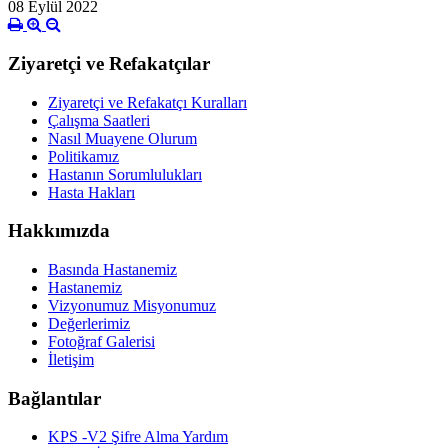
08 Eylül 2022
Ziyaretçi ve Refakatçılar
Ziyaretçi ve Refakatçı Kuralları
Çalışma Saatleri
Nasıl Muayene Olurum
Politikamız
Hastanın Sorumlulukları
Hasta Hakları
Hakkımızda
Basında Hastanemiz
Hastanemiz
Vizyonumuz Misyonumuz
Değerlerimiz
Fotoğraf Galerisi
İletişim
Bağlantılar
KPS -V2 Şifre Alma Yardım