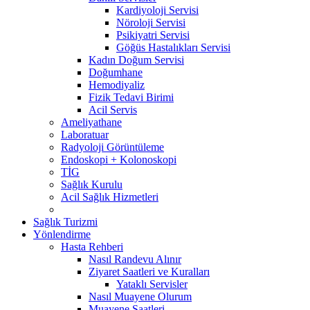
Kardiyoloji Servisi
Nöroloji Servisi
Psikiyatri Servisi
Göğüs Hastalıkları Servisi
Kadın Doğum Servisi
Doğumhane
Hemodiyaliz
Fizik Tedavi Birimi
Acil Servis
Ameliyathane
Laboratuar
Radyoloji Görüntüleme
Endoskopi + Kolonoskopi
TİG
Sağlık Kurulu
Acil Sağlık Hizmetleri
Sağlık Turizmi
Yönlendirme
Hasta Rehberi
Nasıl Randevu Alınır
Ziyaret Saatleri ve Kuralları
Yataklı Servisler
Nasıl Muayene Olurum
Muayene Saatleri