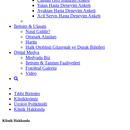
Çalışan Geri Bildirim Anketi
Yatan Hasta Deneyim Anketi
Ayaktan Hasta Deneyim Anketi
Acil Servis Hasta Deneyim Anketi
İletişim & Ulaşım
Nasıl Gidilir?
Otopark Alanları
Harita
Halk Otobüsü Güzergah ve Durak Bilgileri
Dijital Medya
Medyada Biz
İletişim & Tanıtım Faaliyetleri
Fotoğraf Galerisi
Video
Tıbbi Birimler
Kliniklerimiz
Üroloji Polikliniği
Klinik Hakkında
Klinik Hakkında