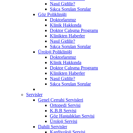
Nasıl Gidilir?
Sıkça Sorulan Sorular
Göz Polikliniği
Doktorlarımız
Klinik Hakkında
Doktor Çalışma Programı
Klinikten Haberler
Nasıl Gidilir?
Sıkça Sorulan Sorular
Üroloji Polikliniği
Doktorlarımız
Klinik Hakkında
Doktor Çalışma Programı
Klinikten Haberler
Nasıl Gidilir?
Sıkça Sorulan Sorular
Servisler
Genel Cerrahi Servisleri
Ortopedi Servisi
K.B.B Servisi
Göz Hastalıkları Servisi
Üroloji Servisi
Dahili Servisler
Kardiyoloji Servisi