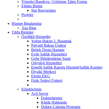
Yönetici Randevu / Görüşme Talep Formu
Eğitim Birimi
Staj Başvuruları
Projeler
Hizmet Binalarımız
Ana Bina
Tıbbi Birimler
Özellikli Hizmetler
Yoğun Bakım 2. Basamak
Palyatif Bakım Ünitesi
Bebek Dostu Hastane
Evde Sağlık Hizmetleri
Gebe Bilgilendirme Sınıfı
Odyoloji Hizmetleri
Engelli Sağlık Raporu Hizmeti(Sağlık Kurulu)
Diyaliz Merkezi
Eforlu EKG
Fizik Tedavi Ünitesi
Kliniklerimiz
Acil Servis
Doktorlarımız
Klinik Hakkında
Doktor Çalışma Programı