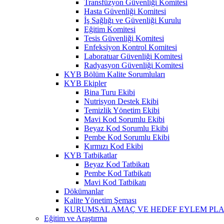
Transfüzyon Güvenliği Komitesi
Hasta Güvenliği Komitesi
İş Sağlığı ve Güvenliği Kurulu
Eğitim Komitesi
Tesis Güvenliği Komitesi
Enfeksiyon Kontrol Komitesi
Laboratuar Güvenliği Komitesi
Radyasyon Güvenliği Komitesi
KYB Bölüm Kalite Sorumluları
KYB Ekipler
Bina Turu Ekibi
Nutrisyon Destek Ekibi
Temizlik Yönetim Ekibi
Mavi Kod Sorumlu Ekibi
Beyaz Kod Sorumlu Ekibi
Pembe Kod Sorumlu Ekibi
Kırmızı Kod Ekibi
KYB Tatbikatlar
Beyaz Kod Tatbikatı
Pembe Kod Tatbikatı
Mavi Kod Tatbikatı
Dökümanlar
Kalite Yönetim Şeması
KURUMSAL AMAÇ VE HEDEF EYLEM PLA
Eğitim ve Araştırma