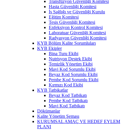
Transfüzyon Güvenliği Komitesi
Hasta Güvenliği Komitesi
İş Sağlığı ve Güvenliği Kurulu
Eğitim Komitesi
Tesis Güvenliği Komitesi
Enfeksiyon Kontrol Komitesi
Laboratuar Güvenliği Komitesi
Radyasyon Güvenliği Komitesi
KYB Bölüm Kalite Sorumluları
KYB Ekipler
Bina Turu Ekibi
Nutrisyon Destek Ekibi
Temizlik Yönetim Ekibi
Mavi Kod Sorumlu Ekibi
Beyaz Kod Sorumlu Ekibi
Pembe Kod Sorumlu Ekibi
Kırmızı Kod Ekibi
KYB Tatbikatlar
Beyaz Kod Tatbikatı
Pembe Kod Tatbikatı
Mavi Kod Tatbikatı
Dökümanlar
Kalite Yönetim Şeması
KURUMSAL AMAÇ VE HEDEF EYLEM
PLANI