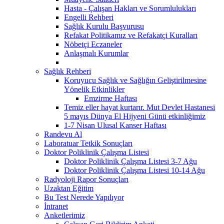
Hasta - Çalışan Hakları ve Sorumlulukları
Engelli Rehberi
Sağlık Kurulu Başvurusu
Refakat Politikamız ve Refakatçi Kuralları
Nöbetçi Eczaneler
Anlaşmalı Kurumlar
Sağlık Rehberi
Koruyucu Sağlık ve Sağlığın Geliştirilmesine
Yönelik Etkinlikler
Emzirme Haftası
Temiz eller hayat kurtarır. Mut Devlet Hastanesi
5 mayıs Dünya El Hijyeni Günü etkinliğimiz
1-7 Nisan Ulusal Kanser Haftası
Randevu Al
Laboratuar Tetkik Sonuçları
Doktor Poliklinik Çalışma Listesi
Doktor Poliklinik Çalışma Listesi 3-7 Ağu
Doktor Poliklinik Çalışma Listesi 10-14 Ağu
Radyoloji Rapor Sonuçları
Uzaktan Eğitim
Bu Test Nerede Yapılıyor
İntranet
Anketlerimiz