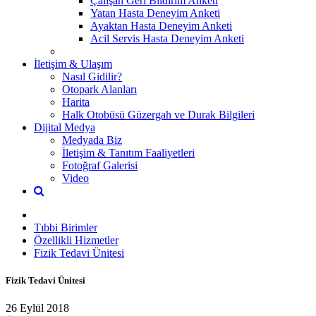
Çalışan Geri Bildirim Anketi
Yatan Hasta Deneyim Anketi
Ayaktan Hasta Deneyim Anketi
Acil Servis Hasta Deneyim Anketi
İletişim & Ulaşım
Nasıl Gidilir?
Otopark Alanları
Harita
Halk Otobüsü Güzergah ve Durak Bilgileri
Dijital Medya
Medyada Biz
İletişim & Tanıtım Faaliyetleri
Fotoğraf Galerisi
Video
Tıbbi Birimler
Özellikli Hizmetler
Fizik Tedavi Ünitesi
Fizik Tedavi Ünitesi
26 Eylül 2018