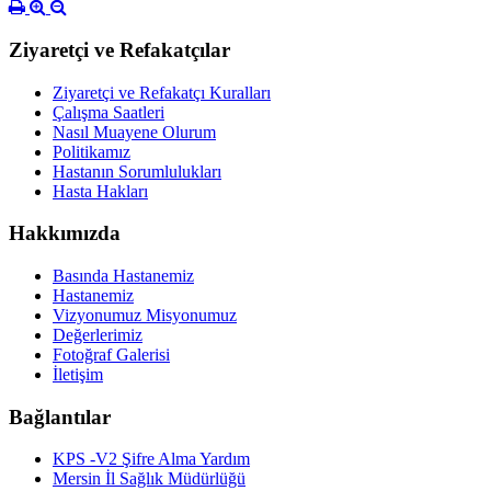
Ziyaretçi ve Refakatçılar
Ziyaretçi ve Refakatçı Kuralları
Çalışma Saatleri
Nasıl Muayene Olurum
Politikamız
Hastanın Sorumlulukları
Hasta Hakları
Hakkımızda
Basında Hastanemiz
Hastanemiz
Vizyonumuz Misyonumuz
Değerlerimiz
Fotoğraf Galerisi
İletişim
Bağlantılar
KPS -V2 Şifre Alma Yardım
Mersin İl Sağlık Müdürlüğü