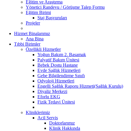
Eğitim ve Araştırma
Yönetici Randevu / Görüşme Talep Formu
Eğitim Birimi
Staj Başvuruları
Projeler
Hizmet Binalarımız
Ana Bina
Tıbbi Birimler
Özellikli Hizmetler
Yoğun Bakım 2. Basamak
Palyatif Bakım Ünitesi
Bebek Dostu Hastane
Evde Sağlık Hizmetleri
Gebe Bilgilendirme Sınıfı
Odyoloji Hizmetleri
Engelli Sağlık Raporu Hizmeti(Sağlık Kurulu)
Diyaliz Merkezi
Eforlu EKG
Fizik Tedavi Ünitesi
Kliniklerimiz
Acil Servis
Doktorlarımız
Klinik Hakkında