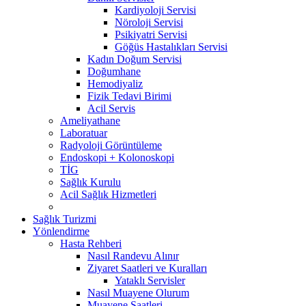
Kardiyoloji Servisi
Nöroloji Servisi
Psikiyatri Servisi
Göğüs Hastalıkları Servisi
Kadın Doğum Servisi
Doğumhane
Hemodiyaliz
Fizik Tedavi Birimi
Acil Servis
Ameliyathane
Laboratuar
Radyoloji Görüntüleme
Endoskopi + Kolonoskopi
TİG
Sağlık Kurulu
Acil Sağlık Hizmetleri
Sağlık Turizmi
Yönlendirme
Hasta Rehberi
Nasıl Randevu Alınır
Ziyaret Saatleri ve Kuralları
Yataklı Servisler
Nasıl Muayene Olurum
Muayene Saatleri