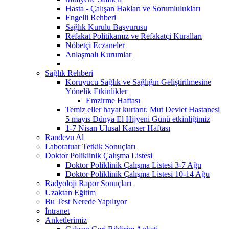
Hasta - Çalışan Hakları ve Sorumlulukları
Engelli Rehberi
Sağlık Kurulu Başvurusu
Refakat Politikamız ve Refakatçi Kuralları
Nöbetçi Eczaneler
Anlaşmalı Kurumlar
Sağlık Rehberi
Koruyucu Sağlık ve Sağlığın Geliştirilmesine
Yönelik Etkinlikler
Emzirme Haftası
Temiz eller hayat kurtarır. Mut Devlet Hastanesi
5 mayıs Dünya El Hijyeni Günü etkinliğimiz
1-7 Nisan Ulusal Kanser Haftası
Randevu Al
Laboratuar Tetkik Sonuçları
Doktor Poliklinik Çalışma Listesi
Doktor Poliklinik Çalışma Listesi 3-7 Ağu
Doktor Poliklinik Çalışma Listesi 10-14 Ağu
Radyoloji Rapor Sonuçları
Uzaktan Eğitim
Bu Test Nerede Yapılıyor
İntranet
Anketlerimiz