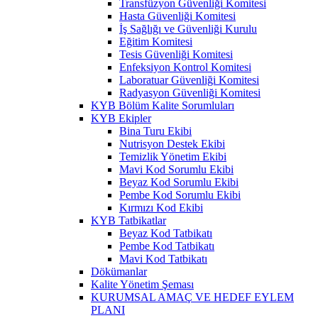
Transfüzyon Güvenliği Komitesi
Hasta Güvenliği Komitesi
İş Sağlığı ve Güvenliği Kurulu
Eğitim Komitesi
Tesis Güvenliği Komitesi
Enfeksiyon Kontrol Komitesi
Laboratuar Güvenliği Komitesi
Radyasyon Güvenliği Komitesi
KYB Bölüm Kalite Sorumluları
KYB Ekipler
Bina Turu Ekibi
Nutrisyon Destek Ekibi
Temizlik Yönetim Ekibi
Mavi Kod Sorumlu Ekibi
Beyaz Kod Sorumlu Ekibi
Pembe Kod Sorumlu Ekibi
Kırmızı Kod Ekibi
KYB Tatbikatlar
Beyaz Kod Tatbikatı
Pembe Kod Tatbikatı
Mavi Kod Tatbikatı
Dökümanlar
Kalite Yönetim Şeması
KURUMSAL AMAÇ VE HEDEF EYLEM
PLANI