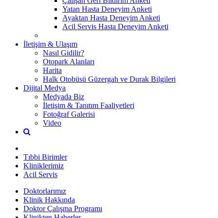
Çalışan Geri Bildirim Anketi
Yatan Hasta Deneyim Anketi
Ayaktan Hasta Deneyim Anketi
Acil Servis Hasta Deneyim Anketi
İletişim & Ulaşım
Nasıl Gidilir?
Otopark Alanları
Harita
Halk Otobüsü Güzergah ve Durak Bilgileri
Dijital Medya
Medyada Biz
İletişim & Tanıtım Faaliyetleri
Fotoğraf Galerisi
Video
Tıbbi Birimler
Kliniklerimiz
Acil Servis
Doktorlarımız
Klinik Hakkında
Doktor Çalışma Programı
Klinikten Haberler