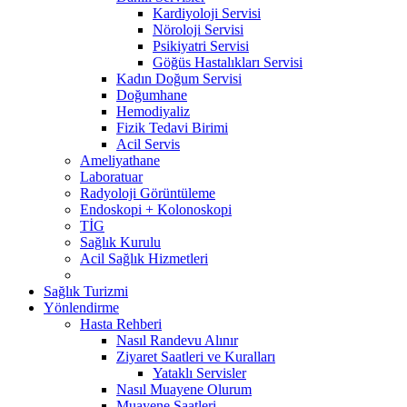
Kardiyoloji Servisi
Nöroloji Servisi
Psikiyatri Servisi
Göğüs Hastalıkları Servisi
Kadın Doğum Servisi
Doğumhane
Hemodiyaliz
Fizik Tedavi Birimi
Acil Servis
Ameliyathane
Laboratuar
Radyoloji Görüntüleme
Endoskopi + Kolonoskopi
TİG
Sağlık Kurulu
Acil Sağlık Hizmetleri
Sağlık Turizmi
Yönlendirme
Hasta Rehberi
Nasıl Randevu Alınır
Ziyaret Saatleri ve Kuralları
Yataklı Servisler
Nasıl Muayene Olurum
Muayene Saatleri