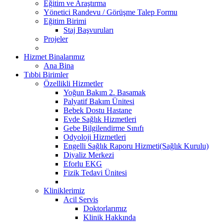
Eğitim ve Araştırma
Yönetici Randevu / Görüşme Talep Formu
Eğitim Birimi
Staj Başvuruları
Projeler
Hizmet Binalarımız
Ana Bina
Tıbbi Birimler
Özellikli Hizmetler
Yoğun Bakım 2. Basamak
Palyatif Bakım Ünitesi
Bebek Dostu Hastane
Evde Sağlık Hizmetleri
Gebe Bilgilendirme Sınıfı
Odyoloji Hizmetleri
Engelli Sağlık Raporu Hizmeti(Sağlık Kurulu)
Diyaliz Merkezi
Eforlu EKG
Fizik Tedavi Ünitesi
Kliniklerimiz
Acil Servis
Doktorlarımız
Klinik Hakkında