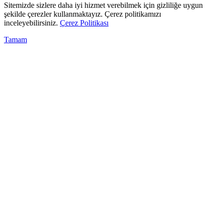
Sitemizde sizlere daha iyi hizmet verebilmek için gizliliğe uygun
şekilde çerezler kullanmaktayız. Çerez politikamızı
inceleyebilirsiniz.
Çerez Politikası
Tamam