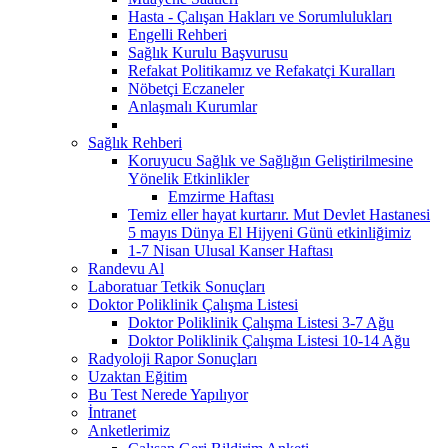
Hasta - Çalışan Hakları ve Sorumlulukları
Engelli Rehberi
Sağlık Kurulu Başvurusu
Refakat Politikamız ve Refakatçi Kuralları
Nöbetçi Eczaneler
Anlaşmalı Kurumlar
Sağlık Rehberi
Koruyucu Sağlık ve Sağlığın Geliştirilmesine
Yönelik Etkinlikler
Emzirme Haftası
Temiz eller hayat kurtarır. Mut Devlet Hastanesi
5 mayıs Dünya El Hijyeni Günü etkinliğimiz
1-7 Nisan Ulusal Kanser Haftası
Randevu Al
Laboratuar Tetkik Sonuçları
Doktor Poliklinik Çalışma Listesi
Doktor Poliklinik Çalışma Listesi 3-7 Ağu
Doktor Poliklinik Çalışma Listesi 10-14 Ağu
Radyoloji Rapor Sonuçları
Uzaktan Eğitim
Bu Test Nerede Yapılıyor
İntranet
Anketlerimiz