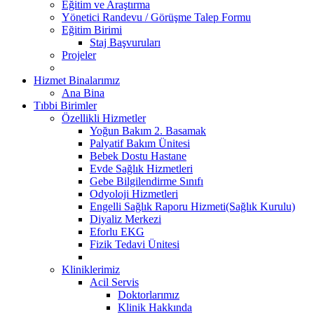
Eğitim ve Araştırma
Yönetici Randevu / Görüşme Talep Formu
Eğitim Birimi
Staj Başvuruları
Projeler
Hizmet Binalarımız
Ana Bina
Tıbbi Birimler
Özellikli Hizmetler
Yoğun Bakım 2. Basamak
Palyatif Bakım Ünitesi
Bebek Dostu Hastane
Evde Sağlık Hizmetleri
Gebe Bilgilendirme Sınıfı
Odyoloji Hizmetleri
Engelli Sağlık Raporu Hizmeti(Sağlık Kurulu)
Diyaliz Merkezi
Eforlu EKG
Fizik Tedavi Ünitesi
Kliniklerimiz
Acil Servis
Doktorlarımız
Klinik Hakkında