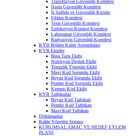
Transfüzyon Güvenliği Komitesi
Hasta Güvenliği Komitesi
İş Sağlığı ve Güvenliği Kurulu
Eğitim Komitesi
Tesis Güvenliği Komitesi
Enfeksiyon Kontrol Komitesi
Laboratuar Güvenliği Komitesi
Radyasyon Güvenliği Komitesi
KYB Bölüm Kalite Sorumluları
KYB Ekipler
Bina Turu Ekibi
Nutrisyon Destek Ekibi
Temizlik Yönetim Ekibi
Mavi Kod Sorumlu Ekibi
Beyaz Kod Sorumlu Ekibi
Pembe Kod Sorumlu Ekibi
Kırmızı Kod Ekibi
KYB Tatbikatlar
Beyaz Kod Tatbikatı
Pembe Kod Tatbikatı
Mavi Kod Tatbikatı
Dökümanlar
Kalite Yönetim Şeması
KURUMSAL AMAÇ VE HEDEF EYLEM
PLANI