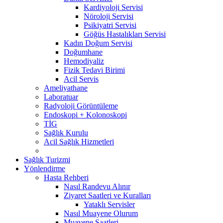
Kardiyoloji Servisi
Nöroloji Servisi
Psikiyatri Servisi
Göğüs Hastalıkları Servisi
Kadın Doğum Servisi
Doğumhane
Hemodiyaliz
Fizik Tedavi Birimi
Acil Servis
Ameliyathane
Laboratuar
Radyoloji Görüntüleme
Endoskopi + Kolonoskopi
TİG
Sağlık Kurulu
Acil Sağlık Hizmetleri
Sağlık Turizmi
Yönlendirme
Hasta Rehberi
Nasıl Randevu Alınır
Ziyaret Saatleri ve Kuralları
Yataklı Servisler
Nasıl Muayene Olurum
Muayene Saatleri