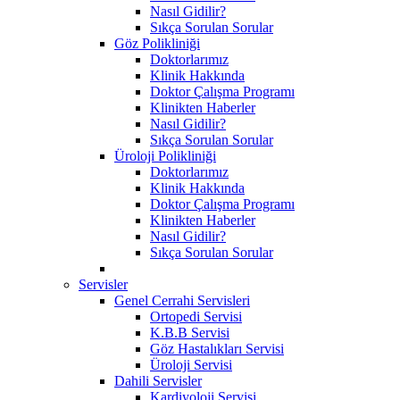
Nasıl Gidilir?
Sıkça Sorulan Sorular
Göz Polikliniği
Doktorlarımız
Klinik Hakkında
Doktor Çalışma Programı
Klinikten Haberler
Nasıl Gidilir?
Sıkça Sorulan Sorular
Üroloji Polikliniği
Doktorlarımız
Klinik Hakkında
Doktor Çalışma Programı
Klinikten Haberler
Nasıl Gidilir?
Sıkça Sorulan Sorular
Servisler
Genel Cerrahi Servisleri
Ortopedi Servisi
K.B.B Servisi
Göz Hastalıkları Servisi
Üroloji Servisi
Dahili Servisler
Kardiyoloji Servisi