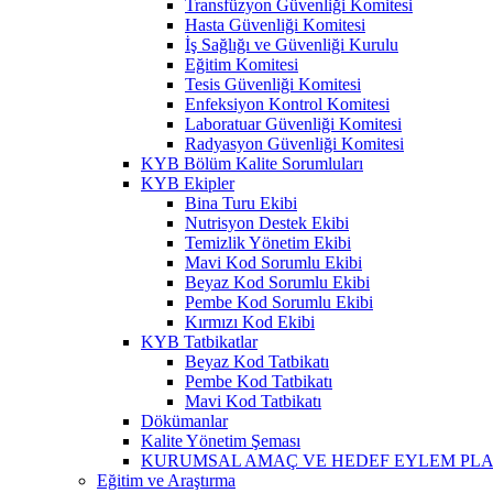
Transfüzyon Güvenliği Komitesi
Hasta Güvenliği Komitesi
İş Sağlığı ve Güvenliği Kurulu
Eğitim Komitesi
Tesis Güvenliği Komitesi
Enfeksiyon Kontrol Komitesi
Laboratuar Güvenliği Komitesi
Radyasyon Güvenliği Komitesi
KYB Bölüm Kalite Sorumluları
KYB Ekipler
Bina Turu Ekibi
Nutrisyon Destek Ekibi
Temizlik Yönetim Ekibi
Mavi Kod Sorumlu Ekibi
Beyaz Kod Sorumlu Ekibi
Pembe Kod Sorumlu Ekibi
Kırmızı Kod Ekibi
KYB Tatbikatlar
Beyaz Kod Tatbikatı
Pembe Kod Tatbikatı
Mavi Kod Tatbikatı
Dökümanlar
Kalite Yönetim Şeması
KURUMSAL AMAÇ VE HEDEF EYLEM PLA
Eğitim ve Araştırma