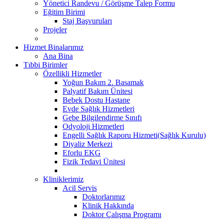
Yönetici Randevu / Görüşme Talep Formu
Eğitim Birimi
Staj Başvuruları
Projeler
Hizmet Binalarımız
Ana Bina
Tıbbi Birimler
Özellikli Hizmetler
Yoğun Bakım 2. Basamak
Palyatif Bakım Ünitesi
Bebek Dostu Hastane
Evde Sağlık Hizmetleri
Gebe Bilgilendirme Sınıfı
Odyoloji Hizmetleri
Engelli Sağlık Raporu Hizmeti(Sağlık Kurulu)
Diyaliz Merkezi
Eforlu EKG
Fizik Tedavi Ünitesi
Kliniklerimiz
Acil Servis
Doktorlarımız
Klinik Hakkında
Doktor Çalışma Programı