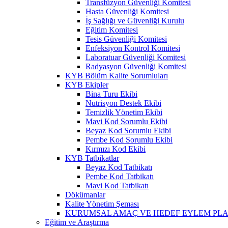
Transfüzyon Güvenliği Komitesi
Hasta Güvenliği Komitesi
İş Sağlığı ve Güvenliği Kurulu
Eğitim Komitesi
Tesis Güvenliği Komitesi
Enfeksiyon Kontrol Komitesi
Laboratuar Güvenliği Komitesi
Radyasyon Güvenliği Komitesi
KYB Bölüm Kalite Sorumluları
KYB Ekipler
Bina Turu Ekibi
Nutrisyon Destek Ekibi
Temizlik Yönetim Ekibi
Mavi Kod Sorumlu Ekibi
Beyaz Kod Sorumlu Ekibi
Pembe Kod Sorumlu Ekibi
Kırmızı Kod Ekibi
KYB Tatbikatlar
Beyaz Kod Tatbikatı
Pembe Kod Tatbikatı
Mavi Kod Tatbikatı
Dökümanlar
Kalite Yönetim Şeması
KURUMSAL AMAÇ VE HEDEF EYLEM PLA
Eğitim ve Araştırma