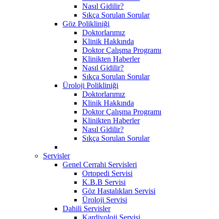
Nasıl Gidilir?
Sıkça Sorulan Sorular
Göz Polikliniği
Doktorlarımız
Klinik Hakkında
Doktor Çalışma Programı
Klinikten Haberler
Nasıl Gidilir?
Sıkça Sorulan Sorular
Üroloji Polikliniği
Doktorlarımız
Klinik Hakkında
Doktor Çalışma Programı
Klinikten Haberler
Nasıl Gidilir?
Sıkça Sorulan Sorular
Servisler
Genel Cerrahi Servisleri
Ortopedi Servisi
K.B.B Servisi
Göz Hastalıkları Servisi
Üroloji Servisi
Dahili Servisler
Kardiyoloji Servisi