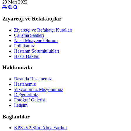
29 Mart 2022
Ziyaretçi ve Refakatçılar
Ziyaretçi ve Refakatçı Kuralları
Çalışma Saatleri
Nasıl Muayene Olurum
Politikamız
Hastanın Sorumlulukları
Hasta Hakları
Hakkımızda
Basında Hastanemiz
Hastanemiz
Vizyonumuz Misyonumuz
Değerlerimiz
Fotoğraf Galerisi
İletişim
Bağlantılar
KPS -V2 Şifre Alma Yardım