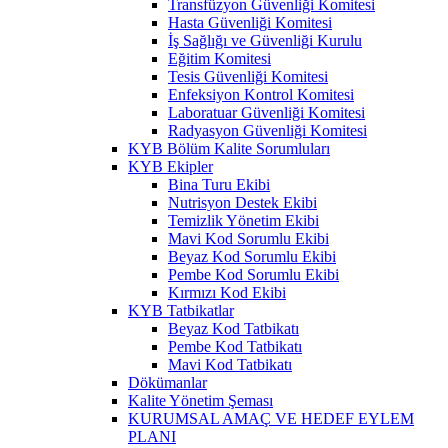
Transfüzyon Güvenliği Komitesi
Hasta Güvenliği Komitesi
İş Sağlığı ve Güvenliği Kurulu
Eğitim Komitesi
Tesis Güvenliği Komitesi
Enfeksiyon Kontrol Komitesi
Laboratuar Güvenliği Komitesi
Radyasyon Güvenliği Komitesi
KYB Bölüm Kalite Sorumluları
KYB Ekipler
Bina Turu Ekibi
Nutrisyon Destek Ekibi
Temizlik Yönetim Ekibi
Mavi Kod Sorumlu Ekibi
Beyaz Kod Sorumlu Ekibi
Pembe Kod Sorumlu Ekibi
Kırmızı Kod Ekibi
KYB Tatbikatlar
Beyaz Kod Tatbikatı
Pembe Kod Tatbikatı
Mavi Kod Tatbikatı
Dökümanlar
Kalite Yönetim Şeması
KURUMSAL AMAÇ VE HEDEF EYLEM
PLANI