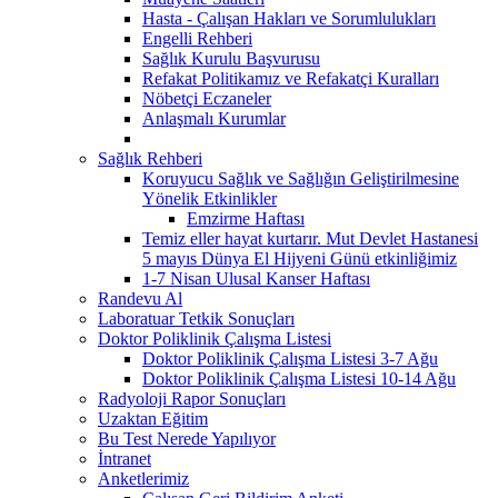
Hasta - Çalışan Hakları ve Sorumlulukları
Engelli Rehberi
Sağlık Kurulu Başvurusu
Refakat Politikamız ve Refakatçi Kuralları
Nöbetçi Eczaneler
Anlaşmalı Kurumlar
Sağlık Rehberi
Koruyucu Sağlık ve Sağlığın Geliştirilmesine
Yönelik Etkinlikler
Emzirme Haftası
Temiz eller hayat kurtarır. Mut Devlet Hastanesi
5 mayıs Dünya El Hijyeni Günü etkinliğimiz
1-7 Nisan Ulusal Kanser Haftası
Randevu Al
Laboratuar Tetkik Sonuçları
Doktor Poliklinik Çalışma Listesi
Doktor Poliklinik Çalışma Listesi 3-7 Ağu
Doktor Poliklinik Çalışma Listesi 10-14 Ağu
Radyoloji Rapor Sonuçları
Uzaktan Eğitim
Bu Test Nerede Yapılıyor
İntranet
Anketlerimiz