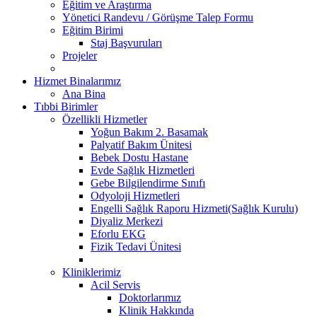
Eğitim ve Araştırma
Yönetici Randevu / Görüşme Talep Formu
Eğitim Birimi
Staj Başvuruları
Projeler
Hizmet Binalarımız
Ana Bina
Tıbbi Birimler
Özellikli Hizmetler
Yoğun Bakım 2. Basamak
Palyatif Bakım Ünitesi
Bebek Dostu Hastane
Evde Sağlık Hizmetleri
Gebe Bilgilendirme Sınıfı
Odyoloji Hizmetleri
Engelli Sağlık Raporu Hizmeti(Sağlık Kurulu)
Diyaliz Merkezi
Eforlu EKG
Fizik Tedavi Ünitesi
Kliniklerimiz
Acil Servis
Doktorlarımız
Klinik Hakkında