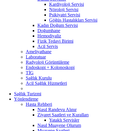
Kardiyoloji Servisi
Nöroloji Servisi
Psikiyatri Servisi
Göğüs Hastalıkları Servisi
Kadın Doğum Servisi
Doğumhane
Hemodiyaliz
Fizik Tedavi Birimi
Acil Servis
Ameliyathane
Laboratuar
Radyoloji Görüntüleme
Endoskopi + Kolonoskopi
TİG
Sağlık Kurulu
Acil Sağlık Hizmetleri
Sağlık Turizmi
Yönlendirme
Hasta Rehberi
Nasıl Randevu Alınır
Ziyaret Saatleri ve Kuralları
Yataklı Servisler
Nasıl Muayene Olurum
Muayene Saatleri